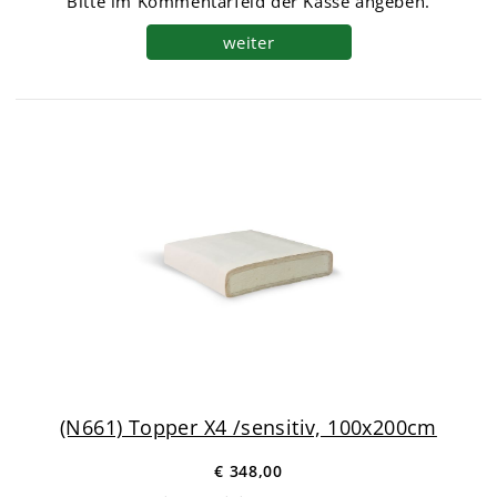
Bitte im Kommentarfeld der Kasse angeben.
weiter
(N661) Topper X4 /sensitiv, 100x200cm
€ 348,00