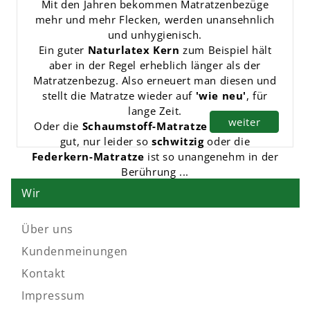
Mit den Jahren bekommen Matratzenbezüge
mehr und mehr Flecken, werden unansehnlich
und unhygienisch.
Ein guter
Naturlatex Kern
zum Beispiel hält
aber in der Regel erheblich länger als der
Matratzenbezug. Also erneuert man diesen und
stellt die Matratze wieder auf
'wie neu'
, für
lange Zeit.
weiter
Oder die
Schaumstoff-Matratze
ist eigentlich
gut, nur leider so
schwitzig
oder die
Federkern-Matratze
ist so unangenehm in der
Berührung ...
mit einem
natürlichen Matratzenbezug
Wir
schaffen Sie sich ein neues, behagliches Nest.
Unsere Matratzenbezüge sind allesamt aus
Über uns
Biobaumwolle
in feiner Verarbeitung, gewebt
Kundenmeinungen
oder gestrickt,
mit edler
Freilandschaf-Schurwolle
versteppt
Kontakt
oder auch abnehmbar und waschbar, mit
Impressum
separater Klima-Einlage.